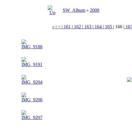
SW_Album
»
2008
«
|
<
|
161
|
162
|
163
|
164
|
165
|
166
|
16