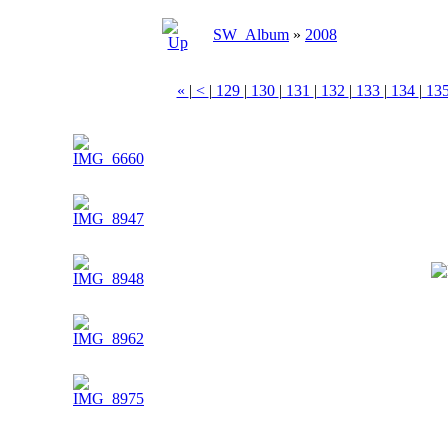
SW_Album
»
2008
«
|
<
|
129
|
130
|
131
|
132
|
133
|
134
|
13