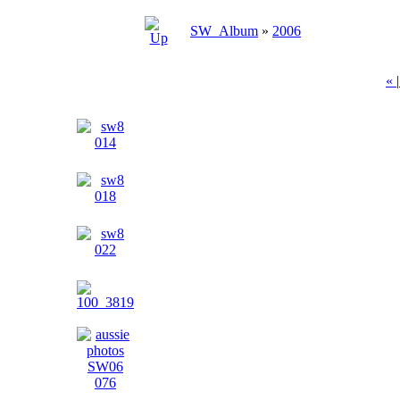
SW_Album
»
2006
«
|