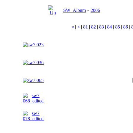
SW_Album
»
2006
«
|
<
|
81
|
82
|
83
|
84
|
85
|
86
|